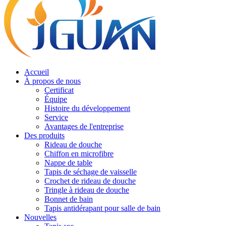
Accueil
À propos de nous
Certificat
Équipe
Histoire du développement
Service
Avantages de l'entreprise
Des produits
Rideau de douche
Chiffon en microfibre
Nappe de table
Tapis de séchage de vaisselle
Crochet de rideau de douche
Tringle à rideau de douche
Bonnet de bain
Tapis antidérapant pour salle de bain
Nouvelles