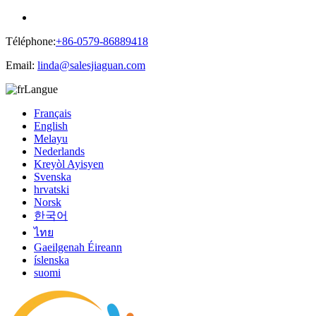
Téléphone:
+86-0579-86889418
Email:
linda@salesjiaguan.com
Langue
Français
English
Melayu
Nederlands
Kreyòl Ayisyen
Svenska
hrvatski
Norsk
한국어
ไทย
Gaeilgenah Éireann
íslenska
suomi