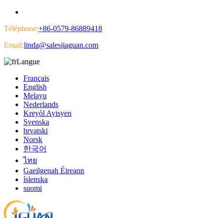
Téléphone:
+86-0579-86889418
Email:
linda@salesjiaguan.com
Langue
Français
English
Melayu
Nederlands
Kreyòl Ayisyen
Svenska
hrvatski
Norsk
한국어
ไทย
Gaeilgenah Éireann
íslenska
suomi